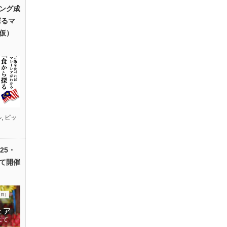
ング成
探るマ
仮）
ル
,
ピッ
25・
て開催