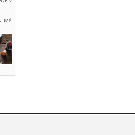
ル
,
ピッ
。おす