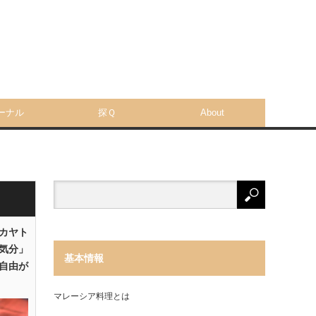
ーナル
探Ｑ
About
「カヤト
気分」
基本情報
自由が
マレーシア料理とは