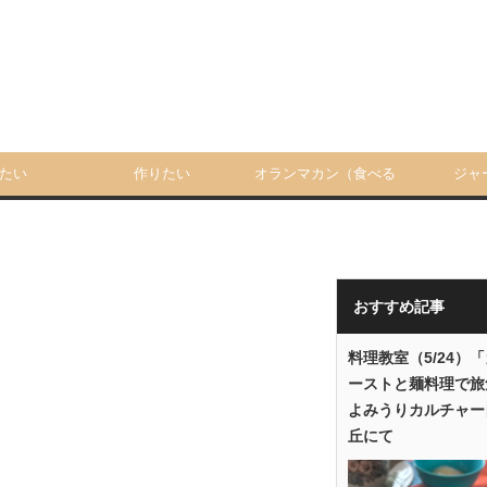
たい
作りたい
オランマカン（食べる
ジャ
人）
おすすめ記事
料理教室（5/24）
ーストと麺料理で旅
よみうりカルチャー
丘にて