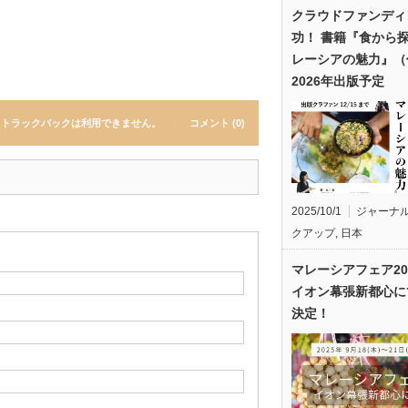
クラウドファンディ
功！ 書籍『食から
レーシアの魅力』（
2026年出版予定
トラックバックは利用できません。
コメント (0)
2025/10/1
ジャーナ
クアップ
,
日本
マレーシアフェア20
イオン幕張新都心に
決定！