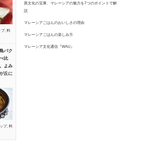
異文化の宝庫、マレーシアの魅力を7つのポイントで解
説
マレーシアごはんのおいしさの理由
ップ
,
料
マレーシアごはんの楽しみ方
マレーシア文化通信『WAU』
島バク
べ比
。よみ
が丘に
ップ
,
料