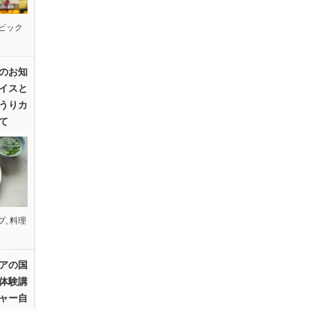
ピック
のお知
イスと
うりカ
て
プ
,
料理
アの国
体験講
ャー自