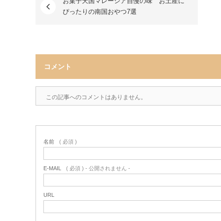
お菓子天国マレーシア自慢の味 お土産に
ぴったりの南国おやつ7選
コメント
この記事へのコメントはありません。
名前
( 必須 )
E-MAIL
( 必須 ) - 公開されません -
URL