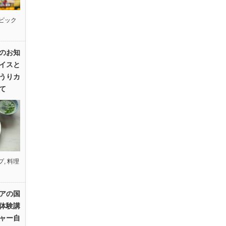
ピック
のお知
イスと
うりカ
て
プ
,
料理
アの国
体験講
ャー自