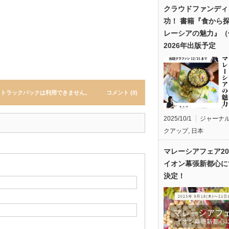
クラウドファンディ
功！ 書籍『食から
レーシアの魅力』（
2026年出版予定
トラックバックは利用できません。
コメント (0)
2025/10/1
ジャーナ
クアップ
,
日本
マレーシアフェア20
イオン幕張新都心に
決定！