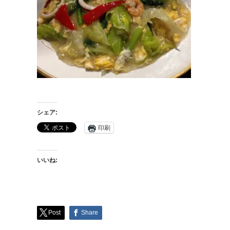
シェア:
印刷
いいね:
Post
Share