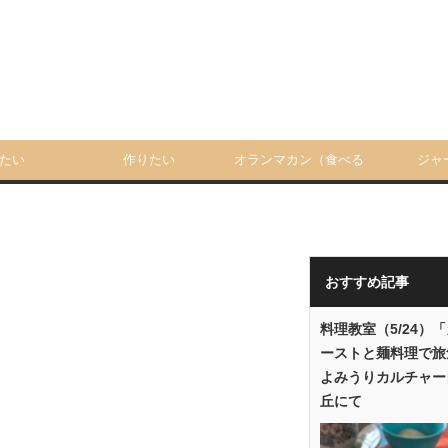
たい
作りたい
オランマカン（食べる
ジャ
人）
おすすめ記事
料理教室（5/24）
ーストと麺料理で旅
よみうりカルチャー
丘にて