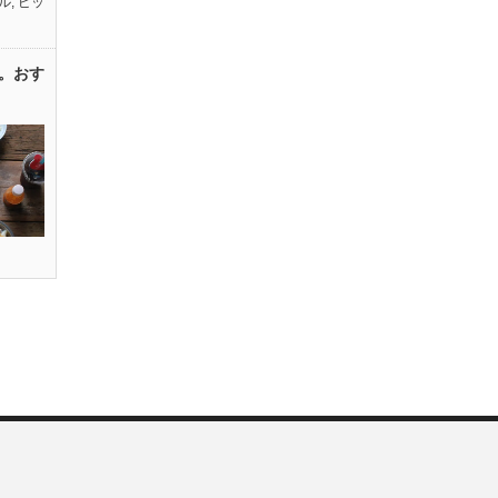
ル
,
ピッ
。おす