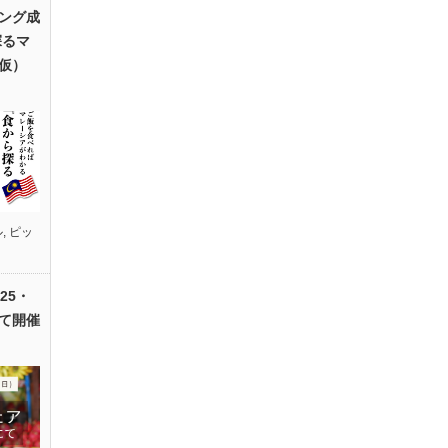
ング成
探るマ
仮）
ル
,
ピッ
25・
て開催