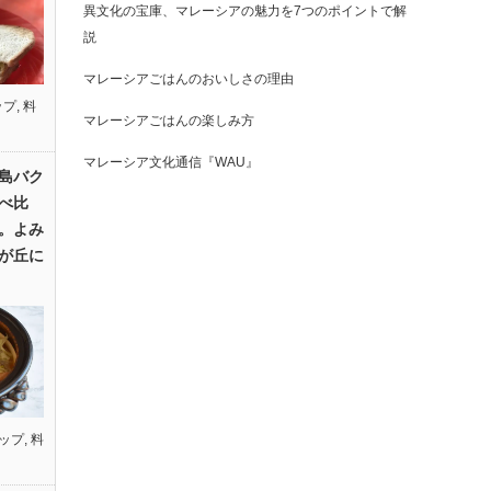
異文化の宝庫、マレーシアの魅力を7つのポイントで解
説
マレーシアごはんのおいしさの理由
ップ
,
料
マレーシアごはんの楽しみ方
マレーシア文化通信『WAU』
島バク
べ比
。よみ
が丘に
ップ
,
料