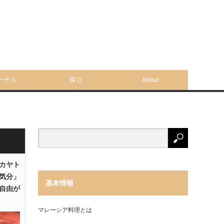
ーナル
探Ｑ
About
「カヤト
気分」
基本情報
自由が
マレーシア料理とは