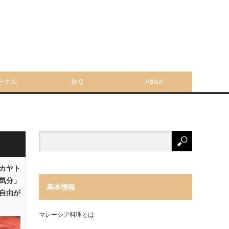
ーナル
探Ｑ
About
「カヤト
気分」
基本情報
自由が
マレーシア料理とは