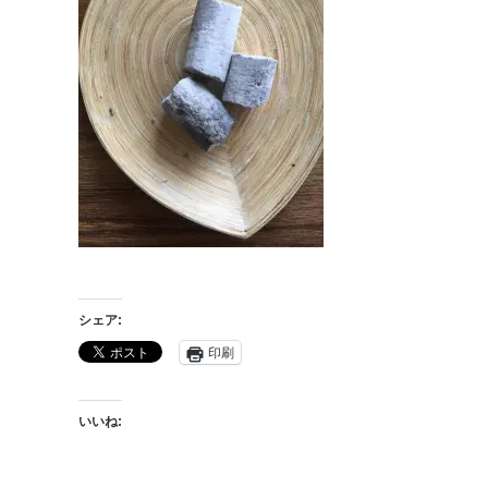
シェア:
印刷
いいね: