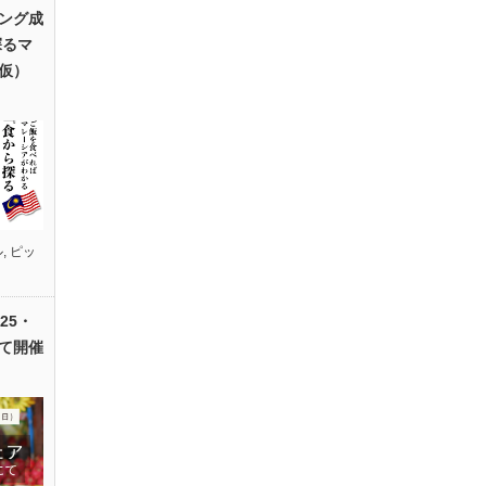
ング成
探るマ
仮）
ル
,
ピッ
25・
て開催