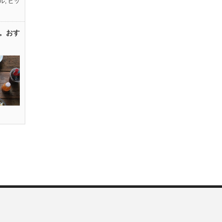
ル
,
ピッ
。おす