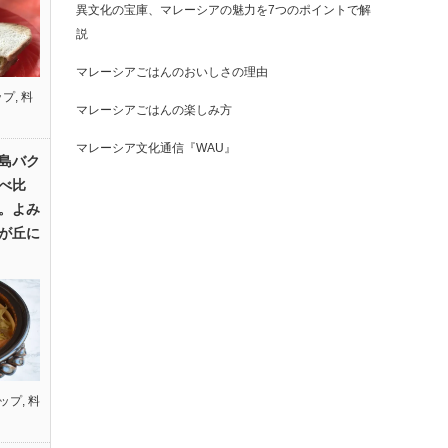
異文化の宝庫、マレーシアの魅力を7つのポイントで解
説
マレーシアごはんのおいしさの理由
ップ
,
料
マレーシアごはんの楽しみ方
マレーシア文化通信『WAU』
島バク
べ比
。よみ
が丘に
ップ
,
料