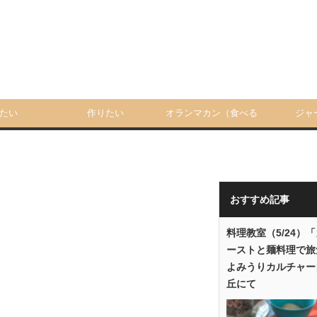
たい
作りたい
オランマカン（食べる
ジャ
人）
おすすめ記事
料理教室（5/24）
ーストと麺料理で旅
よみうりカルチャー
丘にて