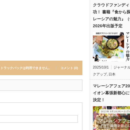
クラウドファンディ
功！ 書籍『食から
レーシアの魅力』（
2026年出版予定
2025/10/1
ジャーナ
トラックバックは利用できません。
コメント (0)
クアップ
,
日本
マレーシアフェア20
イオン幕張新都心に
決定！