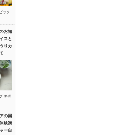
ピック
のお知
イスと
うりカ
て
プ
,
料理
アの国
体験講
ャー自